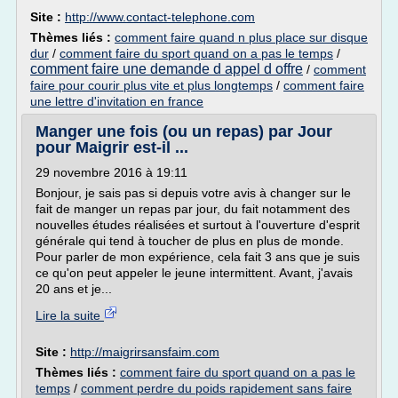
Site :
http://www.contact-telephone.com
Thèmes liés :
comment faire quand n plus place sur disque
dur
/
comment faire du sport quand on a pas le temps
/
comment faire une demande d appel d offre
/
comment
faire pour courir plus vite et plus longtemps
/
comment faire
une lettre d'invitation en france
Manger une fois (ou un repas) par Jour
pour Maigrir est-il ...
29 novembre 2016 à 19:11
Bonjour, je sais pas si depuis votre avis à changer sur le
fait de manger un repas par jour, du fait notamment des
nouvelles études réalisées et surtout à l'ouverture d'esprit
générale qui tend à toucher de plus en plus de monde.
Pour parler de mon expérience, cela fait 3 ans que je suis
ce qu'on peut appeler le jeune intermittent. Avant, j'avais
20 ans et je...
Lire la suite
Site :
http://maigrirsansfaim.com
Thèmes liés :
comment faire du sport quand on a pas le
temps
/
comment perdre du poids rapidement sans faire