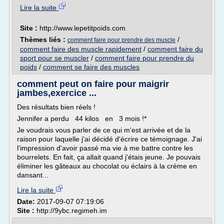
Lire la suite
Site :
http://www.lepetitpoids.com
Thèmes liés :
/
comment faire pour prendre des muscle
comment faire des muscle rapidement
/
comment faire du
sport pour se muscler
/
comment faire pour prendre du
poids
/
comment se faire des muscles
comment peut on faire pour maigrir
jambes,exercice ...
Des résultats bien réels !
Jennifer a perdu 44 kilos en 3 mois !*
Je voudrais vous parler de ce qui m'est arrivée et de la
raison pour laquelle j'ai décidé d'écrire ce témoignage. J'ai
l'impression d'avoir passé ma vie à me battre contre les
bourrelets. En fait, ça allait quand j'étais jeune. Je pouvais
éliminer les gâteaux au chocolat ou éclairs à la crème en
dansant...
Lire la suite
Date:
2017-09-07 07:19:06
Site :
http://9ybc.regimeh.im