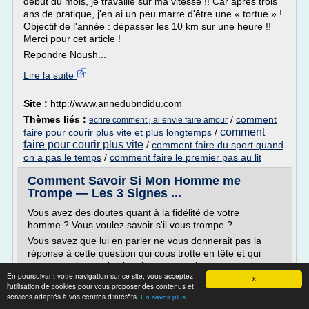
début du mois, je travaille sur ma vitesse !! Car après trois
ans de pratique, j'en ai un peu marre d'être une « tortue » !
Objectif de l'année : dépasser les 10 km sur une heure !!
Merci pour cet article !
Repondre Noush...
Lire la suite
Site :
http://www.annedubndidu.com
Thèmes liés :
/
comment
ecrire comment j ai envie faire amour
comment
faire pour courir plus vite et plus longtemps
/
faire pour courir plus vite
/
comment faire du sport quand
on a pas le temps
/
comment faire le premier pas au lit
Comment Savoir Si Mon Homme me
Trompe — Les 3 Signes ...
Vous avez des doutes quant à la fidélité de votre
homme ? Vous voulez savoir s'il vous trompe ?
Vous savez que lui en parler ne vous donnerait pas la
réponse à cette question qui cous trotte en tête et qui
vous empoisonne la vie, pire, vous craignez que cela ne
En poursuivant votre navigation sur ce site, vous acceptez
rompe à jamais votre relation. Mais malgré tout, vous
X
l'utilisation de cookies pour vous proposer des contenus et
aimeriez tout de même savoir s'il vous trompe. Voici
services adaptés à vos centres d'intérêts.
En savoir plus
quelques signes...