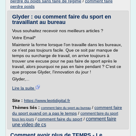
perdre du poids sans faire de regime
/
comment faire
perdre poids
Glyder : ou comment faire du sport en
travaillant au bureau
Vous souhaitez recevoir nos meilleurs articles ?
Votre Email*
Maintenir la forme lorsque l'on travaille dans les bureaux,
ce n'est pas toujours facile. Que ce soit par manque de
temps ou surcharge de travail, on arrive toujours à
trouver une excuse pour ne pas faire de sport après le
travail, alors pourquoi ne pas en faire pendant ? C'est ce
que propose Glyder, l'innovation du jour !
Glyder,...
Lire la suite
Site :
https://www.leptidigital.fr
Thèmes liés :
/
comment faire
comment faire du sport au bureau
du sport quand on a pas le temps
/
comment faire du sport
comment faire
/
comment faire du sport
/
tous les jours
une video de cs
Comment avoir plus de TEMPS - Le