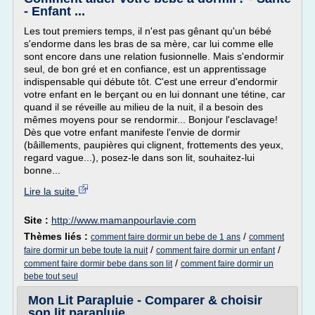
- Enfant ...
Les tout premiers temps, il n'est pas gênant qu'un bébé
s'endorme dans les bras de sa mère, car lui comme elle
sont encore dans une relation fusionnelle. Mais s'endormir
seul, de bon gré et en confiance, est un apprentissage
indispensable qui débute tôt. C'est une erreur d'endormir
votre enfant en le berçant ou en lui donnant une tétine, car
quand il se réveille au milieu de la nuit, il a besoin des
mêmes moyens pour se rendormir... Bonjour l'esclavage!
Dès que votre enfant manifeste l'envie de dormir
(bâillements, paupières qui clignent, frottements des yeux,
regard vague...), posez-le dans son lit, souhaitez-lui
bonne...
Lire la suite
Site :
http://www.mamanpourlavie.com
Thèmes liés :
/
comment faire dormir un bebe de 1 ans
comment
/
/
faire dormir un bebe toute la nuit
comment faire dormir un enfant
/
comment faire dormir bebe dans son lit
comment faire dormir un
bebe tout seul
Mon Lit Parapluie - Comparer & choisir
son lit parapluie