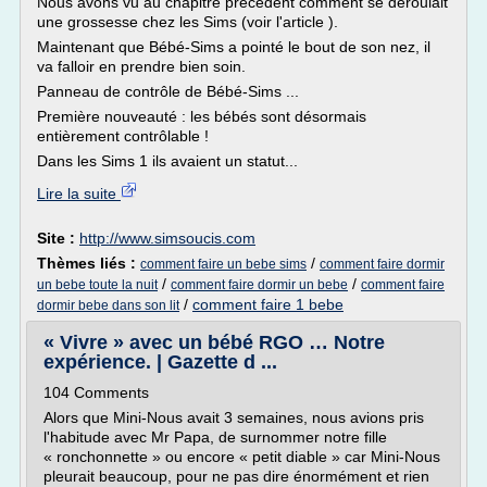
Nous avons vu au chapitre précédent comment se déroulait
une grossesse chez les Sims (voir l'article ).
Maintenant que Bébé-Sims a pointé le bout de son nez, il
va falloir en prendre bien soin.
Panneau de contrôle de Bébé-Sims ...
Première nouveauté : les bébés sont désormais
entièrement contrôlable !
Dans les Sims 1 ils avaient un statut...
Lire la suite
Site :
http://www.simsoucis.com
Thèmes liés :
/
comment faire un bebe sims
comment faire dormir
/
/
un bebe toute la nuit
comment faire dormir un bebe
comment faire
/
comment faire 1 bebe
dormir bebe dans son lit
« Vivre » avec un bébé RGO … Notre
expérience. | Gazette d ...
104 Comments
Alors que Mini-Nous avait 3 semaines, nous avions pris
l'habitude avec Mr Papa, de surnommer notre fille
« ronchonnette » ou encore « petit diable » car Mini-Nous
pleurait beaucoup, pour ne pas dire énormément et rien