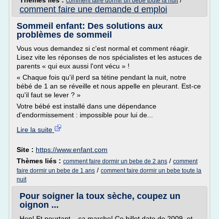
Thèmes liés :
/
comment faire dormir un bebe toute la nuit
comment faire une demande d emploi
Sommeil enfant: Des solutions aux
problèmes de sommeil
Vous vous demandez si c'est normal et comment réagir.
Lisez vite les réponses de nos spécialistes et les astuces de
parents « qui eux aussi l'ont vécu » !
« Chaque fois qu'il perd sa tétine pendant la nuit, notre
bébé de 1 an se réveille et nous appelle en pleurant. Est-ce
qu'il faut se lever ? »
Votre bébé est installé dans une dépendance
d'endormissement : impossible pour lui de...
Lire la suite
Site :
https://www.enfant.com
Thèmes liés :
/
comment faire dormir un bebe de 2 ans
comment
/
faire dormir un bebe de 1 ans
comment faire dormir un bebe toute la
nuit
Pour soigner la toux sèche, coupez un
oignon ...
Hep! Et pourtant... ça marche! Ce billet date de 2009, et