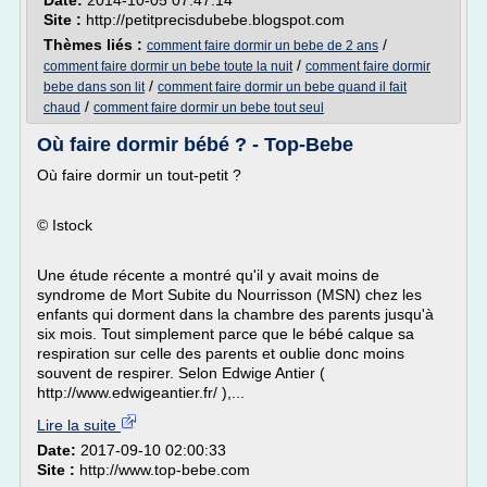
Date:
2014-10-05 07:47:14
Site :
http://petitprecisdubebe.blogspot.com
Thèmes liés :
/
comment faire dormir un bebe de 2 ans
/
comment faire dormir un bebe toute la nuit
comment faire dormir
/
bebe dans son lit
comment faire dormir un bebe quand il fait
/
chaud
comment faire dormir un bebe tout seul
Où faire dormir bébé ? - Top-Bebe
Où faire dormir un tout-petit ?
© Istock
Une étude récente a montré qu'il y avait moins de
syndrome de Mort Subite du Nourrisson (MSN) chez les
enfants qui dorment dans la chambre des parents jusqu'à
six mois. Tout simplement parce que le bébé calque sa
respiration sur celle des parents et oublie donc moins
souvent de respirer. Selon Edwige Antier (
http://www.edwigeantier.fr/ ),...
Lire la suite
Date:
2017-09-10 02:00:33
Site :
http://www.top-bebe.com