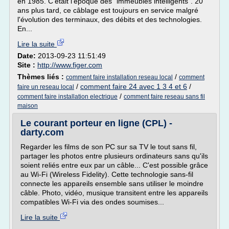
en 1985. C'était l'époque des "immeubles intelligents". 20
ans plus tard, ce câblage est toujours en service malgré
l'évolution des terminaux, des débits et des technologies.
En...
Lire la suite
Date:
2013-09-23 11:51:49
Site :
http://www.figer.com
Thèmes liés :
/
comment faire installation reseau local
comment
/
comment faire 24 avec 1 3 4 et 6
/
faire un reseau local
/
comment faire installation electrique
comment faire reseau sans fil
maison
Le courant porteur en ligne (CPL) -
darty.com
Regarder les films de son PC sur sa TV le tout sans fil,
partager les photos entre plusieurs ordinateurs sans qu'ils
soient reliés entre eux par un câble... C'est possible grâce
au Wi-Fi (Wireless Fidelity). Cette technologie sans-fil
connecte les appareils ensemble sans utiliser le moindre
câble. Photo, vidéo, musique transitent entre les appareils
compatibles Wi-Fi via des ondes soumises...
Lire la suite