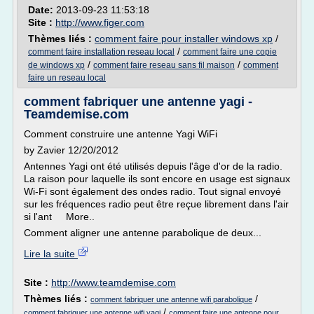
Date:
2013-09-23 11:53:18
Site :
http://www.figer.com
Thèmes liés :
comment faire pour installer windows xp
/
/
comment faire installation reseau local
comment faire une copie
/
/
de windows xp
comment faire reseau sans fil maison
comment
faire un reseau local
comment fabriquer une antenne yagi -
Teamdemise.com
Comment construire une antenne Yagi WiFi
by Zavier 12/20/2012
Antennes Yagi ont été utilisés depuis l'âge d'or de la radio.
La raison pour laquelle ils sont encore en usage est signaux
Wi-Fi sont également des ondes radio. Tout signal envoyé
sur les fréquences radio peut être reçue librement dans l'air
si l'ant More..
Comment aligner une antenne parabolique de deux...
Lire la suite
Site :
http://www.teamdemise.com
Thèmes liés :
/
comment fabriquer une antenne wifi parabolique
/
comment fabriquer une antenne wifi yagi
comment faire une antenne pour