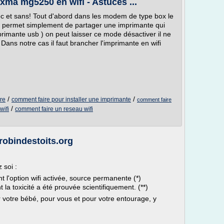
ma mg5250 en wifi - Astuces ...
vec et sans! Tout d'abord dans les modem de type box le
il permet simplement de partager une imprimante qui
rimante usb ) on peut laisser ce mode désactiver il ne
Dans notre cas il faut brancher l'imprimante en wifi
/
/
re
comment faire pour installer une imprimante
comment faire
/
wifi
comment faire un reseau wifi
robindestoits.org
 soi :
t l'option wifi activée, source permanente (*)
 la toxicité a été prouvée scientifiquement. (**)
 votre bébé, pour vous et pour votre entourage, y