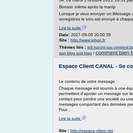
34. Le mardi 1 octobre 2013, 20:51 par 
Bonsoir même après la manip
Lorsque je veux envoyer un iMessage a
enregistres le sms est envoyé à chaque f
Lire la suite
Date:
2017-09-09 20:00:39
Site :
http://www.iphon.fr
Thèmes liés :
wifi marche pas comment fai
comment bien f
son blog soit bien
/
Espace Client CANAL - Se co
Le contenu de votre message :
Chaque message est soumis à une équi
permettent d'ajouter un message sur le 
contact pour joindre une société ou une
messages comportant des données pers
Pour...
Lire la suite
Site :
http://espace-client.net