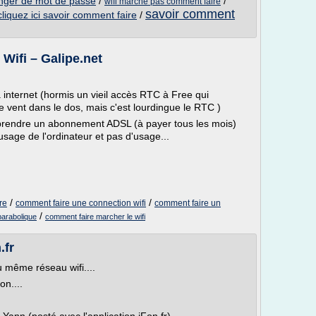
nger de mot de passe
/
/
wifi marche pas comment faire
savoir comment
cliquez ici savoir comment faire
/
 Wifi – Galipe.net
 internet (hormis un vieil accès RTC à Free qui
 vent dans le dos, mais c'est lourdingue le RTC )
e se prendre un abonnement ADSL (à payer tous les mois)
'usage de l'ordinateur et pas d'usage...
/
/
re
comment faire une connection wifi
comment faire un
/
parabolique
comment faire marcher le wifi
.fr
 même réseau wifi....
n....