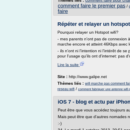
Thèmes liés :
comment faire pour cha
comment faire le premier pas
/
faire
Répéter et relayer un hotspot
Pourquoi relayer un Hotspot wifi?
- mes parents n'ont pas de connexion à
marche encore et atteint 46Kbps avec le
- ils n'ont ni l'intention ni l'intérêt d
pour l'usage qu'ils ont d'internet: pas d
Lire la suite
Site :
http://www.galipe.net
Thèmes liés :
wifi marche pas comment fai
/
reseau wifi
comment fabriquer une antenne wifi 
iOS 7 - blog et actu par iPhon
Peut être que vous accédez toujours au
Mais peut être que d'autres nomades no
:-)