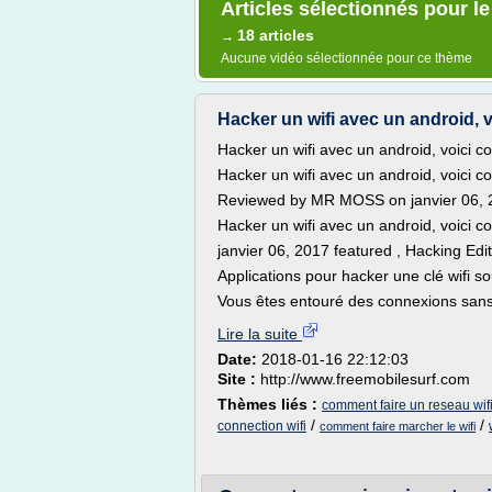
Articles sélectionnés pour l
18 articles
→
Aucune vidéo sélectionnée pour ce thème
Hacker un wifi avec un android, v
Hacker un wifi avec un android, voici c
Hacker un wifi avec un android, voici c
Reviewed by MR MOSS on janvier 06, 2
Hacker un wifi avec un android, voici c
janvier 06, 2017 featured , Hacking Edit
Applications pour hacker une clé wifi s
Vous êtes entouré des connexions sans 
Lire la suite
Date:
2018-01-16 22:12:03
Site :
http://www.freemobilesurf.com
Thèmes liés :
comment faire un reseau wif
/
/
connection wifi
comment faire marcher le wifi