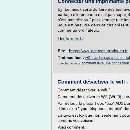
Connecter une imprimante pix
Bjr. Le mieux serai de faire des test a
partage d'imprimante n'est pas super, 
n'est pas réseau ( par exemple une imp
nous est pas utile dans ce cas présent. 
comme un ordinateur....
Lire la suite
Site :
https://www.astuces-pratiques.fr
Thèmes liés :
wifi marche pas comment fai
/
comment faire une connection 
marcher le wifi
Comment désactiver le wifi - 
Comment désactiver le wifi ?
Comment désactiver le Wifi (Wi-Fi) chez
Par défaut, la plupart des "box" ADSL on
d'émission "type téléphonie mobile" dont
Celui-ci est toxique non seulement pour
compris vos voisins !
Voici comment...