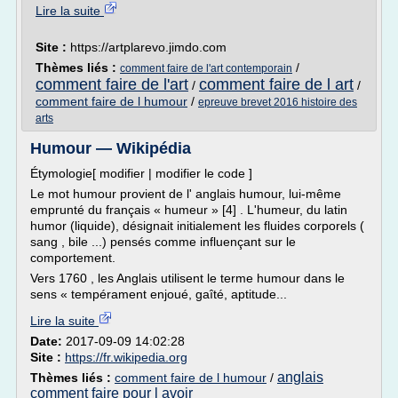
Lire la suite
Site :
https://artplarevo.jimdo.com
Thèmes liés :
/
comment faire de l'art contemporain
comment faire de l'art
comment faire de l art
/
/
comment faire de l humour
/
epreuve brevet 2016 histoire des
arts
Humour — Wikipédia
Étymologie[ modifier | modifier le code ]
Le mot humour provient de l' anglais humour, lui-même
emprunté du français « humeur » [4] . L'humeur, du latin
humor (liquide), désignait initialement les fluides corporels (
sang , bile ...) pensés comme influençant sur le
comportement.
Vers 1760 , les Anglais utilisent le terme humour dans le
sens « tempérament enjoué, gaîté, aptitude...
Lire la suite
Date:
2017-09-09 14:02:28
Site :
https://fr.wikipedia.org
anglais
Thèmes liés :
comment faire de l humour
/
comment faire pour l avoir