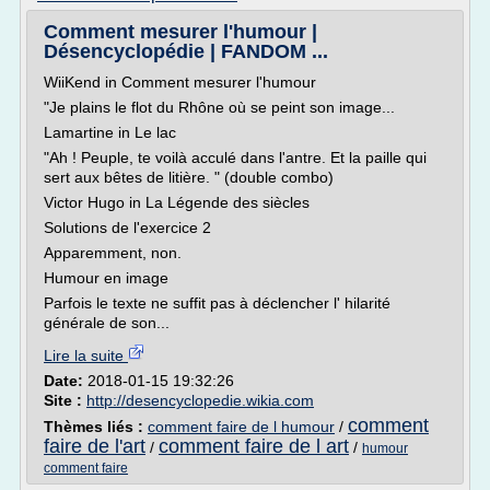
Comment mesurer l'humour |
Désencyclopédie | FANDOM ...
WiiKend in Comment mesurer l'humour
"Je plains le flot du Rhône où se peint son image...
Lamartine in Le lac
"Ah ! Peuple, te voilà acculé dans l'antre. Et la paille qui
sert aux bêtes de litière. " (double combo)
Victor Hugo in La Légende des siècles
Solutions de l'exercice 2
Apparemment, non.
Humour en image
Parfois le texte ne suffit pas à déclencher l' hilarité
générale de son...
Lire la suite
Date:
2018-01-15 19:32:26
Site :
http://desencyclopedie.wikia.com
comment
Thèmes liés :
comment faire de l humour
/
faire de l'art
comment faire de l art
/
/
humour
comment faire