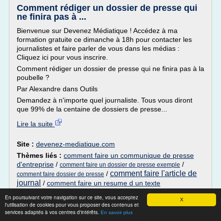
Comment rédiger un dossier de presse qui
ne finira pas à ...
Bienvenue sur Devenez Médiatique ! Accédez à ma
formation gratuite ce dimanche à 18h pour contacter les
journalistes et faire parler de vous dans les médias :
Cliquez ici pour vous inscrire.
Comment rédiger un dossier de presse qui ne finira pas à la
poubelle ?
Par Alexandre dans Outils
Demandez à n'importe quel journaliste. Tous vous diront
que 99% de la centaine de dossiers de presse...
Lire la suite
Site :
devenez-mediatique.com
Thèmes liés :
comment faire un communique de presse
d'entreprise
/
/
comment faire un dossier de presse exemple
comment faire l'article de
/
comment faire dossier de presse
journal
/
comment faire un resume d un texte
En poursuivant votre navigation sur ce site, vous acceptez
Comment rédiger un dossier de presse qui
X
l'utilisation de cookies pour vous proposer des contenus et
ne finira pas à ...
services adaptés à vos centres d'intérêts.
En savoir plus