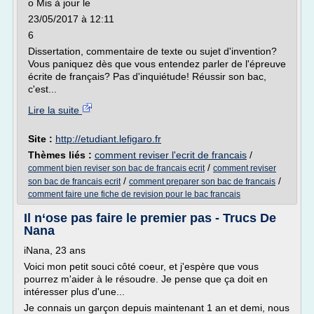
o Mis à jour le
23/05/2017 à 12:11
6
Dissertation, commentaire de texte ou sujet d'invention?
Vous paniquez dès que vous entendez parler de l'épreuve
écrite de français? Pas d'inquiétude! Réussir son bac,
c'est...
Lire la suite
Site :
http://etudiant.lefigaro.fr
Thèmes liés :
comment reviser l'ecrit de francais
/
/
comment bien reviser son bac de francais ecrit
comment reviser
/
/
son bac de francais ecrit
comment preparer son bac de francais
comment faire une fiche de revision pour le bac francais
Il n‘ose pas faire le premier pas - Trucs De
Nana
iNana, 23 ans
Voici mon petit souci côté coeur, et j'espère que vous
pourrez m'aider à le résoudre. Je pense que ça doit en
intéresser plus d'une...
Je connais un garçon depuis maintenant 1 an et demi, nous