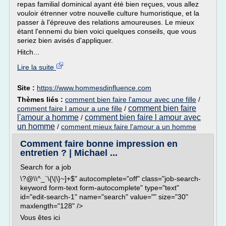
repas familial dominical ayant été bien reçues, vous allez
vouloir étrenner votre nouvelle culture humoristique, et la
passer à l'épreuve des relations amoureuses. Le mieux
étant l'ennemi du bien voici quelques conseils, que vous
seriez bien avisés d'appliquer.
Hitch...
Lire la suite
Site :
https://www.hommesdinfluence.com
Thèmes liés :
comment bien faire l'amour avec une fille
/
comment bien faire
comment faire l amour a une fille
/
l'amour a homme
comment bien faire l amour avec
/
un homme
/
comment mieux faire l'amour a un homme
Comment faire bonne impression en
entretien ? | Michael ...
Search for a job
\?@\\^_`\{\|\}~]+$" autocomplete="off" class="job-search-
keyword form-text form-autocomplete" type="text"
id="edit-search-1" name="search" value="" size="30"
maxlength="128" />
Vous êtes ici