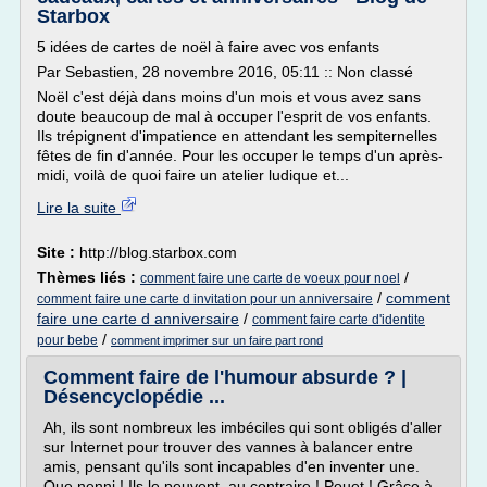
Starbox
5 idées de cartes de noël à faire avec vos enfants
Par Sebastien, 28 novembre 2016, 05:11 :: Non classé
Noël c'est déjà dans moins d'un mois et vous avez sans
doute beaucoup de mal à occuper l'esprit de vos enfants.
Ils trépignent d'impatience en attendant les sempiternelles
fêtes de fin d'année. Pour les occuper le temps d'un après-
midi, voilà de quoi faire un atelier ludique et...
Lire la suite
Site :
http://blog.starbox.com
Thèmes liés :
/
comment faire une carte de voeux pour noel
/
comment
comment faire une carte d invitation pour un anniversaire
faire une carte d anniversaire
/
comment faire carte d'identite
/
pour bebe
comment imprimer sur un faire part rond
Comment faire de l'humour absurde ? |
Désencyclopédie ...
Ah, ils sont nombreux les imbéciles qui sont obligés d'aller
sur Internet pour trouver des vannes à balancer entre
amis, pensant qu'ils sont incapables d'en inventer une.
Que nenni ! Ils le peuvent, au contraire ! Pouet ! Grâce à