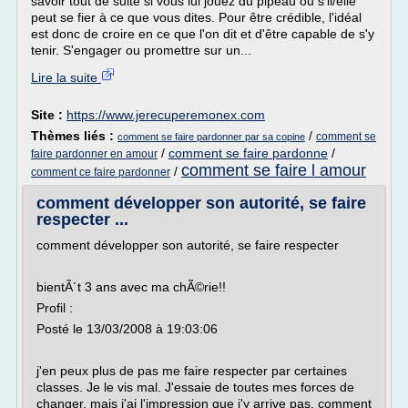
savoir tout de suite si vous lui jouez du pipeau ou s'il/elle
peut se fier à ce que vous dites. Pour être crédible, l'idéal
est donc de croire en ce que l'on dit et d'être capable de s'y
tenir. S'engager ou promettre sur un...
Lire la suite
Site :
https://www.jerecuperemonex.com
Thèmes liés :
/
comment se
comment se faire pardonner par sa copine
/
comment se faire pardonne
/
faire pardonner en amour
comment se faire l amour
/
comment ce faire pardonner
comment développer son autorité, se faire
respecter ...
comment développer son autorité, se faire respecter
bientÃ´t 3 ans avec ma chÃ©rie!!
Profil :
Posté le 13/03/2008 à 19:03:06
j'en peux plus de pas me faire respecter par certaines
classes. Je le vis mal. J'essaie de toutes mes forces de
changer, mais j'ai l'impression que j'y arrive pas. comment