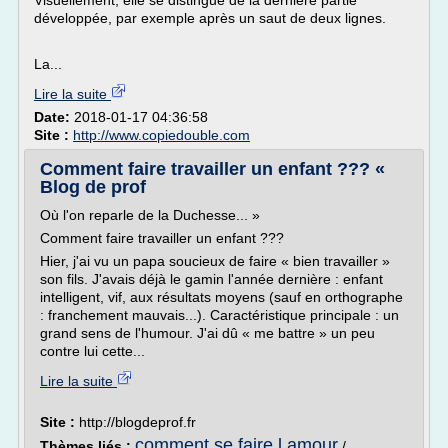
Visuellement, elle se distingue de la dernière partie
développée, par exemple après un saut de deux lignes.
La...
Lire la suite
Date:
2018-01-17 04:36:58
Site :
http://www.copiedouble.com
Comment faire travailler un enfant ??? «
Blog de prof
Où l'on reparle de la Duchesse... »
Comment faire travailler un enfant ???
Hier, j'ai vu un papa soucieux de faire « bien travailler »
son fils. J'avais déjà le gamin l'année dernière : enfant
intelligent, vif, aux résultats moyens (sauf en orthographe
: franchement mauvais...). Caractéristique principale : un
grand sens de l'humour. J'ai dû « me battre » un peu
contre lui cette...
Lire la suite
Site :
http://blogdeprof.fr
comment se faire l amour
Thèmes liés :
/