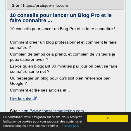
Site :
https://pratique-info.com
10 conseils pour lancer un Blog Pro et le
faire connaître ...
10 conseils pour lancer un Blog Pro et le faire connaître !
Comment créer un blog professionnel et comment le faire
connaître ?
Combien de temps cela prend, et combien de visiteurs je
peux espérer avoir ?
Est-ce qu'en bloggant 30 minutes par jour on peut se faire
connaître sur le net ?
Où héberger un blog pour qu'il soit bien référencé par
Google ?
Comment écrire ses articles et...
Lire la suite
Site :
http://www.conseilsmarketing.com
En poursuivant votre navigation sur ce site, vous acceptez
X
Comment Gagner de l'argent avec Google |
l'utilisation de cookies pour vous proposer des contenus et
Buziness 24
services adaptés à vos centres d'intérêts.
En savoir plus