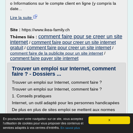
o Informations sur le compte client en ligne (y compris la
date...
Lire la suite
Site :
https://www.ikea-family.ch
comment faire pour se creer un site
Thèmes liés :
internet
comment faire pour creer un site internet
/
gratuit
comment faire pour creer un site internet
/
/
comment faire de la publicite pour un site internet
/
comment faire payer site internet
Trouver un emploi sur Internet, comment
faire ? - Dossiers ...
Trouver un emploi sur Internet, comment faire ?
Trouver un emploi sur Internet, comment faire ?
1. Conseils pratiques
Internet, un outil adapté pour les personnes handicapées
De plus en plus de sites emploi se mettent aux normes
d'accessibilité. Cela vous permet de les consulter
En poursuivant votre navigation sur ce site, vous acceptez
facilement avec une déficience motrice ou visuelle. De
X
l'utilisation de cookies pour vous proposer des contenus et
plus, Internet est l'outil idéal des personnes
services adaptés à vos centres d'intérêts.
En savoir plus
handicapées...