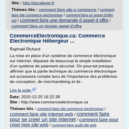
Site :
http://docplayer.fr
Thèmes liés :
comment faire site e commerce
/
comment
/
faire site commerce electronique
comment faire un appel d'offre
comment faire une demande d appel d offre
/
/
pdf
comment faire un dossier appel d'offre
CommerceElectronique.ca: Commerce
Electronique Hébergeur ...
Raphaël Richard
La mise en place d'un système de commerce électronique
sur Internet, dépasse de beaucoup la simple installation
d'un système de paiement sécurisé. On pourrait presque
affirmer que la partie technique du commerce électronique
est accessoire compte tenu de l'importance des problèmes
de conception, de merchandising et de...
Lire la suite
Date:
2010-12-25 16:22:38
Site :
http://www.commerceelectronique.ca
Thèmes liés :
/
comment faire site commerce electronique
comment faire
comment faire site internet web
/
pour se creer un site internet
comment faire pour
/
creer mon site web
/
comment faire audit site web