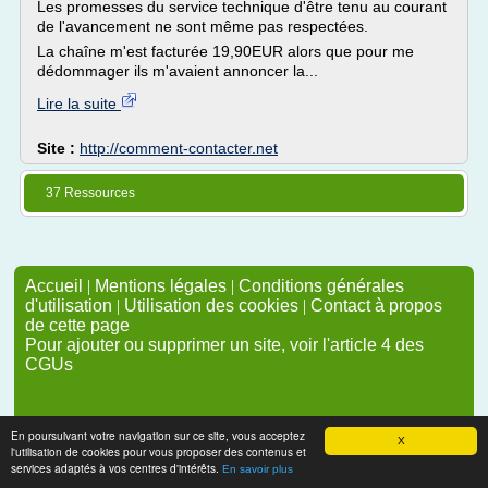
Les promesses du service technique d'être tenu au courant
de l'avancement ne sont même pas respectées.
La chaîne m'est facturée 19,90EUR alors que pour me
dédommager ils m'avaient annoncer la...
Lire la suite
Site :
http://comment-contacter.net
37 Ressources
Accueil
|
Mentions légales
|
Conditions générales
d'utilisation
|
Utilisation des cookies
|
Contact à propos
de cette page
Pour ajouter ou supprimer un site, voir l'article 4 des
CGUs
En poursuivant votre navigation sur ce site, vous acceptez
X
l'utilisation de cookies pour vous proposer des contenus et
services adaptés à vos centres d'intérêts.
En savoir plus