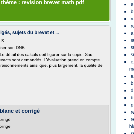
 thème : revision brevet math pdf
e
b
r
r
és, sujets du brevet et ...
a
s
e S
s
viser son DNB.
Le détail des calculs doit figurer sur la copie. Sauf
s
ts exacts sont demandés. L'évaluation prend en compte
e
es raisonnements ainsi que, plus largement, la qualité de
m
e
b
d
b
p
blanc et corrigé
r
r
orrigé
orrigé
hi
s