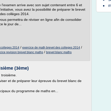
 l'examen arrive avec son sujet contenant entre 6 et
m
nitiative, vous avez la possibilité de préparer le brevet
 des collèges 2014.
ous permettra de réviser en ligne afin de consolider
 le jour de...
/
/
 colleges 2014
exercice de math brevet des colleges 2014
/
cice revision brevet blanc maths
brevet blanc maths
isième (3ème)
 troisième.
viser et de préparer leur épreuve du brevet blanc de
incipaux du programme de maths en...