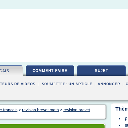
COMMENT FAIRE
SUJET
CAIS
TEURS DE VIDÉOS
| SOUMETTRE :
UN ARTICLE
|
ANNONCER
|
Thèm
e francais
>
revision brevet math
>
revision brevet
p
s