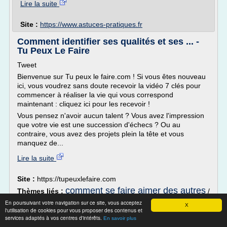
Lire la suite
Site :
https://www.astuces-pratiques.fr
Comment identifier ses qualités et ses ... -
Tu Peux Le Faire
Tweet
Bienvenue sur Tu peux le faire.com ! Si vous êtes nouveau
ici, vous voudrez sans doute recevoir la vidéo 7 clés pour
commencer à réaliser la vie qui vous correspond
maintenant : cliquez ici pour les recevoir !
Vous pensez n'avoir aucun talent ? Vous avez l'impression
que votre vie est une succession d'échecs ? Ou au
contraire, vous avez des projets plein la tête et vous
manquez de...
Lire la suite
Site :
https://tupeuxlefaire.com
comment se faire aimer des autres
Thèmes liés :
/
comment se faire aimer
/
comment identifier ses savoir
En poursuivant votre navigation sur ce site, vous acceptez
X
comment se faire du bien
l'utilisation de cookies pour vous proposer des contenus et
/
/
faire et ses qualites
services adaptés à vos centres d'intérêts.
En savoir plus
comment se faire connaitre en musique