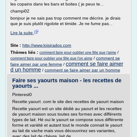
les copains dans les bars et boites ( je peux te...
champi02
bonjour je ne sais pas trop comment me décrire. je dirais
que je suis plutôt rigolote et timide. Je ne fume pas...
Lire la suite
Site :
http://www.loisirados.com
Thèmes liés :
/
comment faire pour oublier une fille que j'aime
/
comment se
comment faire pour oublier une fille que l'on aime
comment se faire aimer
faire aimer par une femme
/
d un homme
/
comment se faire aimer par un homme
Faire ses yaourts maison - les recettes de
yaourts ...
Pinterest0
Recette yaourt .com le site des recettes de yaourt maison
Recette yaourt est un site dédié au yaourt et les recettes
de yaourt maison sous toutes ses formes avec différents
types de lait. Hé oui le yaourt se compose sous différente
forme et variété et autant tout le monde connait le yaourt
au lait de vache mais vous découvrirez ses variantes,
avec des lait de chèvre, lait de...