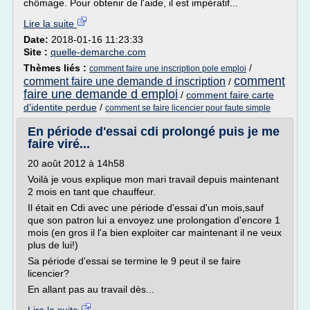
chômage. Pour obtenir de l'aide, il est impératif...
Lire la suite
Date:
2018-01-16 11:23:33
Site :
quelle-demarche.com
Thèmes liés :
/
comment faire une inscription pole emploi
comment
comment faire une demande d inscription
/
faire une demande d emploi
/
comment faire carte
d'identite perdue
/
comment se faire licencier pour faute simple
En période d'essai cdi prolongé puis je me
faire viré...
20 août 2012 à 14h58
Voilà je vous explique mon mari travail depuis maintenant
2 mois en tant que chauffeur.
Il était en Cdi avec une période d'essai d'un mois,sauf
que son patron lui a envoyez une prolongation d'encore 1
mois (en gros il l'a bien exploiter car maintenant il ne veux
plus de lui!)
Sa période d'essai se termine le 9 peut il se faire
licencier?
En allant pas au travail dès...