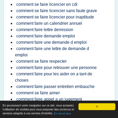
comment se faire licencier en cdi
comment se faire licencier sans faute grave
comment se faire licencier pour inaptitude
comment faire un calendrier annuel
comment faire lettre demission
comment faire demande emploi
comment faire une demande d emploi
comment faire une lettre de demande d
emploi
comment se faire respecter
comment faire pour retrouver une personne
comment faire pour les aider on a tant de
choses
comment faire passer entretien embauche
comment se faire aimer
comment faire appel a un jugement
En poursuivant votre navigation sur ce site, vous acceptez
comment faire pour rechercher une personne
X
l'utilisation de cookies pour vous proposer des contenus et
comment faire devis gratuit travail
services adaptés à vos centres d'intérêts.
En savoir plus