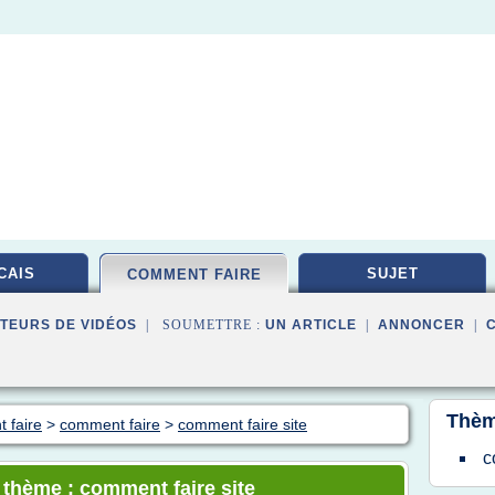
CAIS
SUJET
COMMENT FAIRE
TEURS DE VIDÉOS
| SOUMETTRE :
UN ARTICLE
|
ANNONCER
|
Thèm
 faire
>
comment faire
>
comment faire site
c
e thème : comment faire site