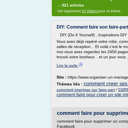
421 articles
→
Voir également
23 Vidéos
pour ce thème
DIY: Comment faire son faire-part 
DIY (Do It Yourself) , Inspirations DI
Vous avez déjà repéré votre robe, commen
salles de réception... Et voilà c'est le
moi vous avez regardez les 2450 pages 
trouvé votre bonheur... et un jour vous..
Lire la suite
Site :
https://www.organiser-un-mariag
comment creer ses 
Thèmes liés :
comm
comment imprimer sur faire part
/
comment faire pour creer un site int
comment faire pour supprimer
comment faire pour supprimer un comp
Facebook