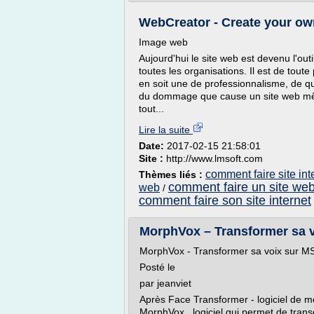
WebCreator - Create your ow
Image web
Aujourd'hui le site web est devenu l'o
toutes les organisations. Il est de tout
en soit une de professionnalisme, de qua
du dommage que cause un site web même
tout...
Lire la suite
Date:
2017-02-15 21:58:01
Site :
http://www.lmsoft.com
comment faire site in
Thèmes liés :
comment faire un site we
web
/
comment faire son site internet
MorphVox – Transformer sa 
MorphVox - Transformer sa voix sur 
Posté le
par jeanviet
Après Face Transformer - logiciel de m
MorphVox , logiciel qui permet de transo