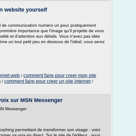
n website yourself
util de communication numéro un pour pratiquement
e première importance que l'image qu'il projette de vous
lité et d'attention aux détails. Vous n'avez pas idée
 un tout petit peu en dessous de l'idéal; vous serez
ternet web
comment faire pour creer mon site
/
b
comment faire pour creer un site internet
/
/
voix sur MSN Messenger
MSN Messenger
orphing permettant de transformer son visage - voici
rmer sa voix en direct. Sur le site de l'éditeur , vous