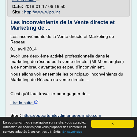
Date:
2018-01-17 06:16:50
Site :
http://www.wipo.int
Les inconvénients de la Vente directe et
Marketing de ...
Les inconvénients de la Vente directe et Marketing de
Réseau
01. avril 2014
Avoir une deuxième activité professionnelle dans le
marketing de réseau ou la vente directe, (MLM en anglais)
a de nombreux avantages et peu d'inconvénient.
Nous allons voir ensemble les principaux inconvénients du
Marketing de Réseau ou vente directe ...
C'est qu'il faut travailler pour gagner de...
Lire la suite
Site :
https://opportunitevdimanager.jimdo.com
En poursuivant votre navigation sur ce site, vous acceptez
X
Fermeture des guichets permis de
l'utilisation de cookies pour vous proposer des contenus et
conduire et carte grise ...
services adaptés à vos centres d'intérêts.
En savoir plus