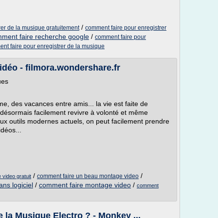
/
rer de la musique gratuitement
comment faire pour enregistrer
ment faire recherche google
/
comment faire pour
nt faire pour enregistrer de la musique
déo - filmora.wondershare.fr
ues
, des vacances entre amis... la vie est faite de
désormais facilement revivre à volonté et même
ux outils modernes actuels, on peut facilement prendre
idéos...
/
/
comment faire un beau montage video
video gratuit
ns logiciel
/
comment faire montage video
/
comment
la Musique Electro ? - Monkey ...